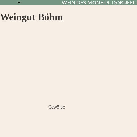
WEIN DES MONATS: DORNFEL
WEIN DES MONATS: DORNFEL
Weingut Böhm
Gewölbe