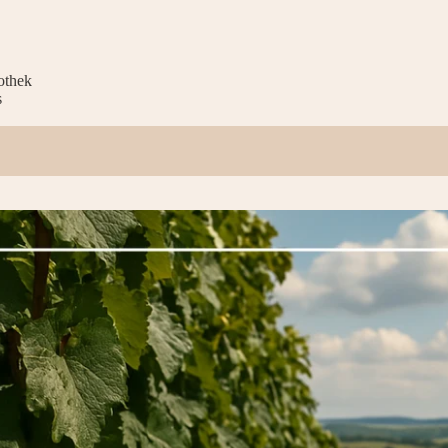
othek
s
ische Weinprobe Goldener Herbst: Wenn die Lese zum Genuss wird.