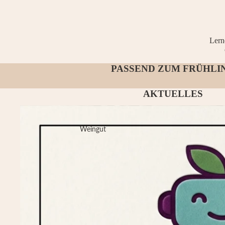
Lern
PASSEND ZUM FRÜHLI
AKTUELLES
Ein Bot, der Wein versteht? Wir stellen vor: Romi! 🍷
Weingut