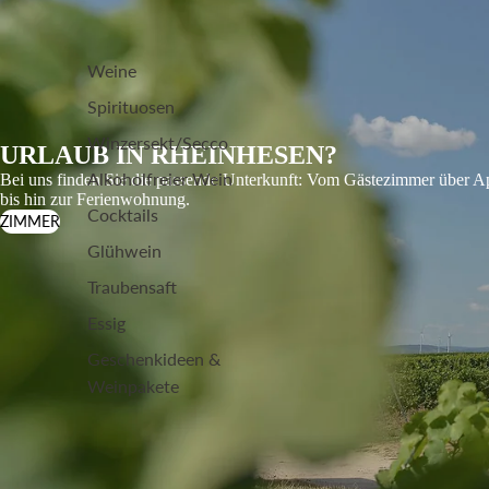
Weine
Spirituosen
Winzersekt/Secco
URLAUB IN RHEINHESEN?
Alkoholfreier Wein
Bei uns finden Sie die passende Unterkunft: Vom Gästezimmer über A
bis hin zur Ferienwohnung.
Cocktails
ZIMMER
Glühwein
Traubensaft
Essig
Geschenkideen &
Weinpakete