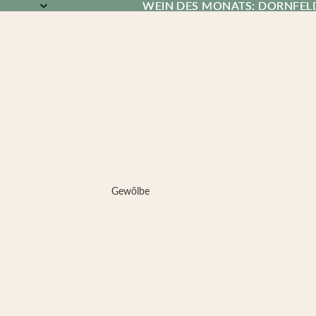
WEIN DES MONATS: DORNFEL
WEIN DES MONATS: DORNFEL
Gewölbe